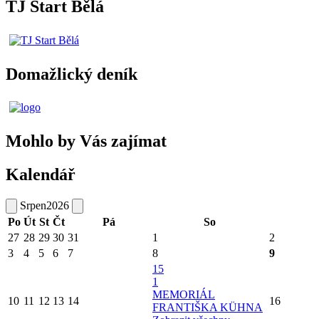
TJ Start Bělá
Domažlický deník
Mohlo by Vás zajímat
Kalendář
Srpen
2026
Po
Út
St
Čt
Pá
So
27
28
29
30
31
1
2
3
4
5
6
7
8
9
15
1
MEMORIÁL
10
11
12
13
14
16
FRANTIŠKA KÜHNA