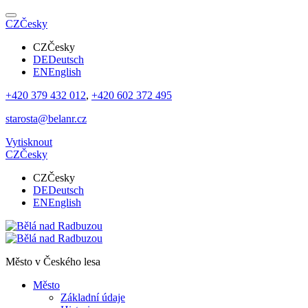
CZ
Česky
CZ
Česky
DE
Deutsch
EN
English
+420 379 432 012
,
+420 602 372 495
starosta@belanr.cz
Vytisknout
CZ
Česky
CZ
Česky
DE
Deutsch
EN
English
Město v
Českého lesa
Město
Základní údaje