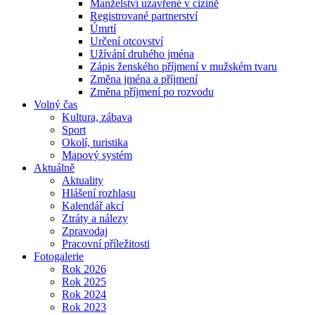
Manželství uzavřené v cizině
Registrované partnerství
Úmrtí
Určení otcovství
Užívání druhého jména
Zápis ženského příjmení v mužském tvaru
Změna jména a příjmení
Změna příjmení po rozvodu
Volný čas
Kultura, zábava
Sport
Okolí, turistika
Mapový systém
Aktuálně
Aktuality
Hlášení rozhlasu
Kalendář akcí
Ztráty a nálezy
Zpravodaj
Pracovní příležitosti
Fotogalerie
Rok 2026
Rok 2025
Rok 2024
Rok 2023