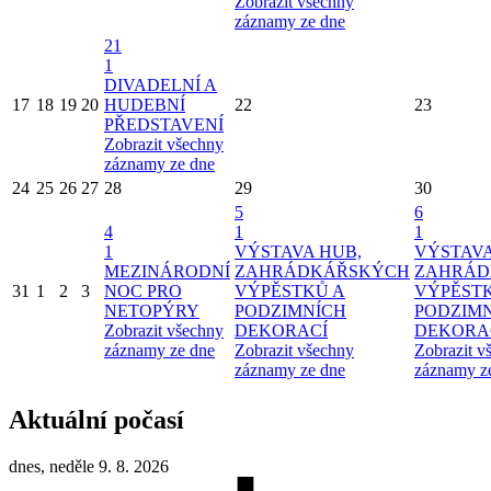
Zobrazit všechny
záznamy ze dne
21
1
DIVADELNÍ A
17
18
19
20
HUDEBNÍ
22
23
PŘEDSTAVENÍ
Zobrazit všechny
záznamy ze dne
24
25
26
27
28
29
30
5
6
4
1
1
1
VÝSTAVA HUB,
VÝSTAVA
MEZINÁRODNÍ
ZAHRÁDKÁŘSKÝCH
ZAHRÁD
31
1
2
3
NOC PRO
VÝPĚSTKŮ A
VÝPĚST
NETOPÝRY
PODZIMNÍCH
PODZIM
Zobrazit všechny
DEKORACÍ
DEKORA
záznamy ze dne
Zobrazit všechny
Zobrazit v
záznamy ze dne
záznamy z
Aktuální počasí
dnes, neděle 9. 8. 2026