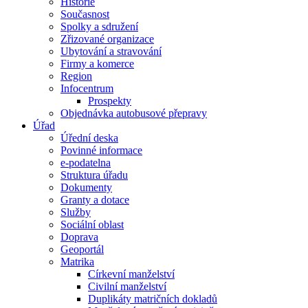
Historie
Současnost
Spolky a sdružení
Zřizované organizace
Ubytování a stravování
Firmy a komerce
Region
Infocentrum
Prospekty
Objednávka autobusové přepravy
Úřad
Úřední deska
Povinné informace
e-podatelna
Struktura úřadu
Dokumenty
Granty a dotace
Služby
Sociální oblast
Doprava
Geoportál
Matrika
Církevní manželství
Civilní manželství
Duplikáty matričních dokladů