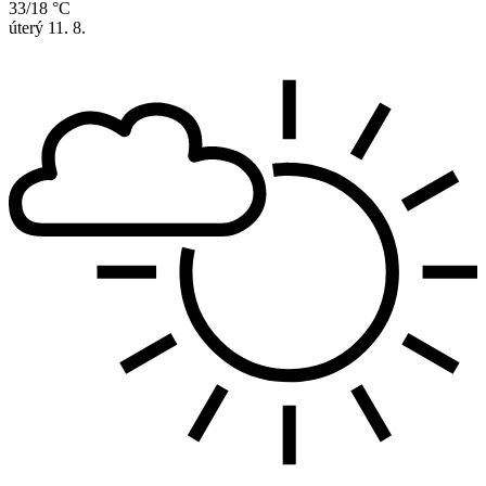
33/18 °C
úterý
11. 8.