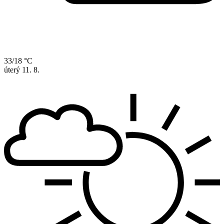
33/18 °C
úterý
11. 8.