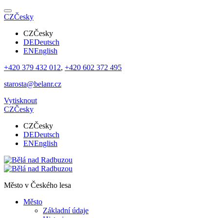
CZ
Česky
CZ
Česky
DE
Deutsch
EN
English
+420 379 432 012
,
+420 602 372 495
starosta@belanr.cz
Vytisknout
CZ
Česky
CZ
Česky
DE
Deutsch
EN
English
Město v
Českého lesa
Město
Základní údaje