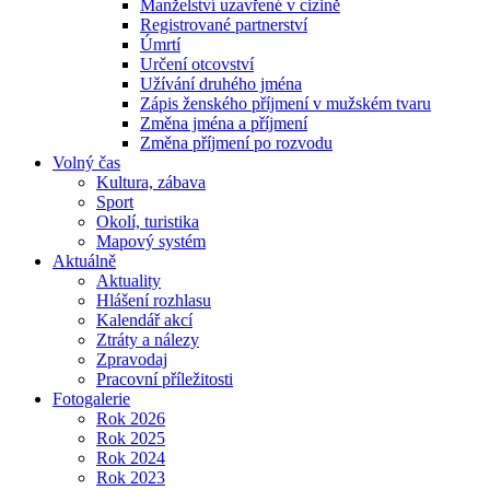
Manželství uzavřené v cizině
Registrované partnerství
Úmrtí
Určení otcovství
Užívání druhého jména
Zápis ženského příjmení v mužském tvaru
Změna jména a příjmení
Změna příjmení po rozvodu
Volný čas
Kultura, zábava
Sport
Okolí, turistika
Mapový systém
Aktuálně
Aktuality
Hlášení rozhlasu
Kalendář akcí
Ztráty a nálezy
Zpravodaj
Pracovní příležitosti
Fotogalerie
Rok 2026
Rok 2025
Rok 2024
Rok 2023