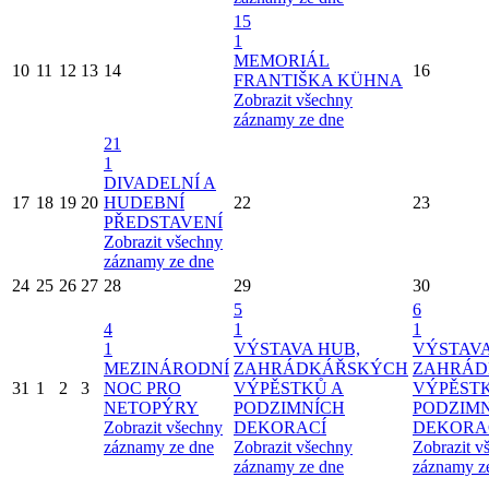
15
1
MEMORIÁL
10
11
12
13
14
16
FRANTIŠKA KÜHNA
Zobrazit všechny
záznamy ze dne
21
1
DIVADELNÍ A
17
18
19
20
HUDEBNÍ
22
23
PŘEDSTAVENÍ
Zobrazit všechny
záznamy ze dne
24
25
26
27
28
29
30
5
6
4
1
1
1
VÝSTAVA HUB,
VÝSTAVA
MEZINÁRODNÍ
ZAHRÁDKÁŘSKÝCH
ZAHRÁD
31
1
2
3
NOC PRO
VÝPĚSTKŮ A
VÝPĚST
NETOPÝRY
PODZIMNÍCH
PODZIM
Zobrazit všechny
DEKORACÍ
DEKORA
záznamy ze dne
Zobrazit všechny
Zobrazit v
záznamy ze dne
záznamy z