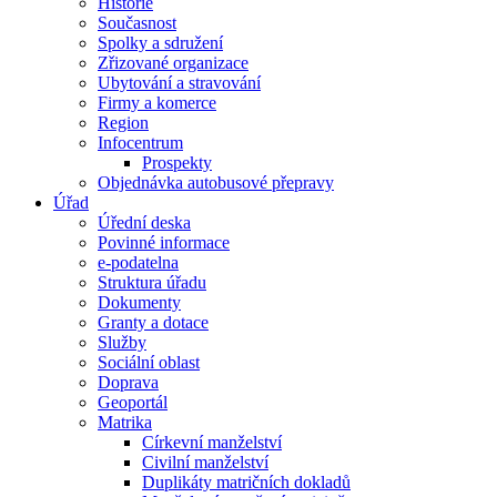
Historie
Současnost
Spolky a sdružení
Zřizované organizace
Ubytování a stravování
Firmy a komerce
Region
Infocentrum
Prospekty
Objednávka autobusové přepravy
Úřad
Úřední deska
Povinné informace
e-podatelna
Struktura úřadu
Dokumenty
Granty a dotace
Služby
Sociální oblast
Doprava
Geoportál
Matrika
Církevní manželství
Civilní manželství
Duplikáty matričních dokladů