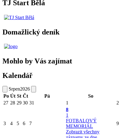
TJ Start Bělá
Domažlický deník
Mohlo by Vás zajímat
Kalendář
Srpen
2026
Po
Út
St
Čt
Pá
So
27
28
29
30
31
1
2
8
1
FOTBALOVÝ
3
4
5
6
7
9
MEMORIÁL
Zobrazit všechny
záznamy ze dne