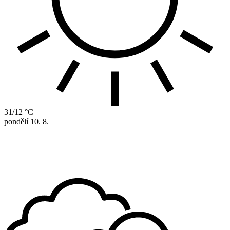
31/12 °C
pondělí
10. 8.