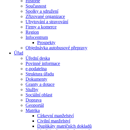
Historie
Současnost
Spolky a sdružení
Zřizované organizace
Ubytování a stravování
Firmy a komerce
Region
Infocentrum
Prospekty
Objednávka autobusové přepravy
Úřad
Úřední deska
Povinné informace
e-podatelna
Struktura úřadu
Dokumenty
Granty a dotace
Služby
Sociální oblast
Doprava
Geoportál
Matrika
Církevní manželství
Civilní manželství
Duplikáty matričních dokladů