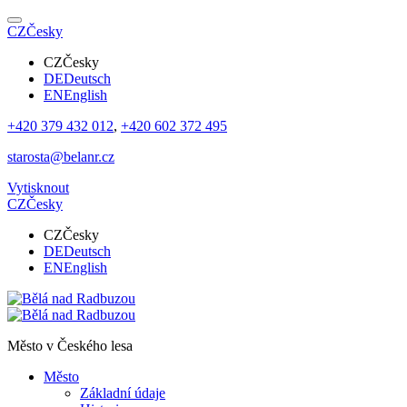
CZ
Česky
CZ
Česky
DE
Deutsch
EN
English
+420 379 432 012
,
+420 602 372 495
starosta@belanr.cz
Vytisknout
CZ
Česky
CZ
Česky
DE
Deutsch
EN
English
Město v
Českého lesa
Město
Základní údaje