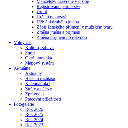
Manželství uzavřené v cizině
Registrované partnerství
Úmrtí
Určení otcovství
Užívání druhého jména
Zápis ženského příjmení v mužském tvaru
Změna jména a příjmení
Změna příjmení po rozvodu
Volný čas
Kultura, zábava
Sport
Okolí, turistika
Mapový systém
Aktuálně
Aktuality
Hlášení rozhlasu
Kalendář akcí
Ztráty a nálezy
Zpravodaj
Pracovní příležitosti
Fotogalerie
Rok 2026
Rok 2025
Rok 2024
Rok 2023