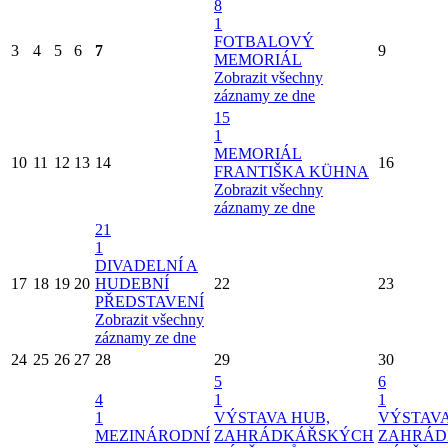
8
1
FOTBALOVÝ
3
4
5
6
7
9
MEMORIÁL
Zobrazit všechny
záznamy ze dne
15
1
MEMORIÁL
10
11
12
13
14
16
FRANTIŠKA KÜHNA
Zobrazit všechny
záznamy ze dne
21
1
DIVADELNÍ A
17
18
19
20
HUDEBNÍ
22
23
PŘEDSTAVENÍ
Zobrazit všechny
záznamy ze dne
24
25
26
27
28
29
30
5
6
4
1
1
1
VÝSTAVA HUB,
VÝSTAVA
MEZINÁRODNÍ
ZAHRÁDKÁŘSKÝCH
ZAHRÁD