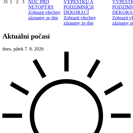
31
1
2
3
NOC PRO
VÝPĚSTKŮ A
VÝPĚST
NETOPÝRY
PODZIMNÍCH
PODZIM
Zobrazit všechny
DEKORACÍ
DEKORA
záznamy ze dne
Zobrazit všechny
Zobrazit v
záznamy ze dne
záznamy z
Aktuální počasí
dnes, pátek 7. 8. 2026