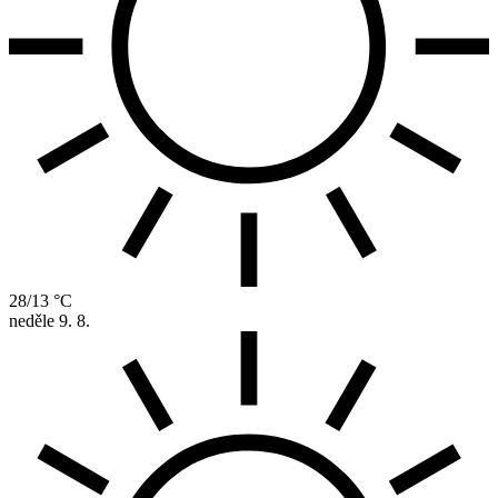
28/13 °C
neděle
9. 8.