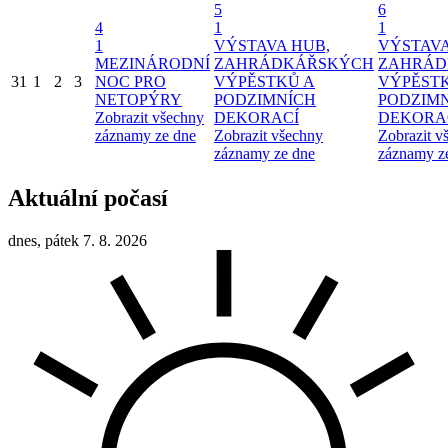
5
6
4
1
1
1
VÝSTAVA HUB,
VÝSTAVA
MEZINÁRODNÍ
ZAHRÁDKÁŘSKÝCH
ZAHRÁD
31
1
2
3
NOC PRO
VÝPĚSTKŮ A
VÝPĚST
NETOPÝRY
PODZIMNÍCH
PODZIM
Zobrazit všechny
DEKORACÍ
DEKORA
záznamy ze dne
Zobrazit všechny
Zobrazit v
záznamy ze dne
záznamy z
Aktuální počasí
dnes, pátek 7. 8. 2026