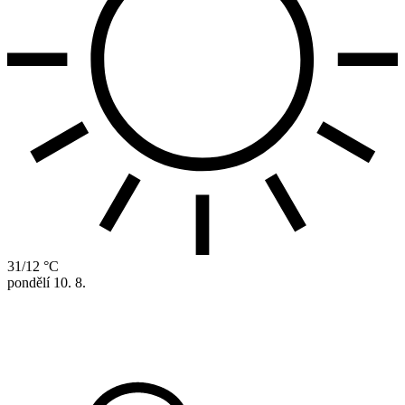
31/12 °C
pondělí
10. 8.