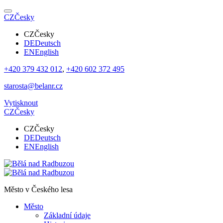
CZ
Česky
CZ
Česky
DE
Deutsch
EN
English
+420 379 432 012
,
+420 602 372 495
starosta@belanr.cz
Vytisknout
CZ
Česky
CZ
Česky
DE
Deutsch
EN
English
Město v
Českého lesa
Město
Základní údaje