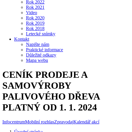
Rok 2022
Rok 2021
Video
Rok 2020
Rok 2019
Rok 2018
Letecké snímky
Kontakt
Napište nám
Praktické informace
Důležité odkazy
Mapa webu
CENÍK PRODEJE A
SAMOVÝROBY
PALIVOVÉHO DŘEVA
PLATNÝ OD 1. 1. 2024
Infocentrum
Mobilní rozhlas
Zpravodaj
Kalendář akcí
Úvodní stránka