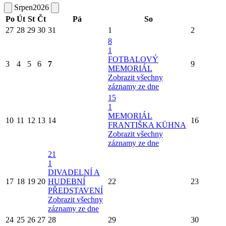
Srpen
2026
Po
Út
St
Čt
Pá
So
27
28
29
30
31
1
2
8
1
FOTBALOVÝ
3
4
5
6
7
9
MEMORIÁL
Zobrazit všechny
záznamy ze dne
15
1
MEMORIÁL
10
11
12
13
14
16
FRANTIŠKA KÜHNA
Zobrazit všechny
záznamy ze dne
21
1
DIVADELNÍ A
17
18
19
20
HUDEBNÍ
22
23
PŘEDSTAVENÍ
Zobrazit všechny
záznamy ze dne
24
25
26
27
28
29
30