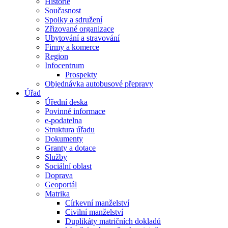
Historie
Současnost
Spolky a sdružení
Zřizované organizace
Ubytování a stravování
Firmy a komerce
Region
Infocentrum
Prospekty
Objednávka autobusové přepravy
Úřad
Úřední deska
Povinné informace
e-podatelna
Struktura úřadu
Dokumenty
Granty a dotace
Služby
Sociální oblast
Doprava
Geoportál
Matrika
Církevní manželství
Civilní manželství
Duplikáty matričních dokladů