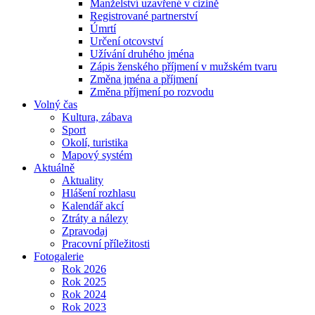
Manželství uzavřené v cizině
Registrované partnerství
Úmrtí
Určení otcovství
Užívání druhého jména
Zápis ženského příjmení v mužském tvaru
Změna jména a příjmení
Změna příjmení po rozvodu
Volný čas
Kultura, zábava
Sport
Okolí, turistika
Mapový systém
Aktuálně
Aktuality
Hlášení rozhlasu
Kalendář akcí
Ztráty a nálezy
Zpravodaj
Pracovní příležitosti
Fotogalerie
Rok 2026
Rok 2025
Rok 2024
Rok 2023