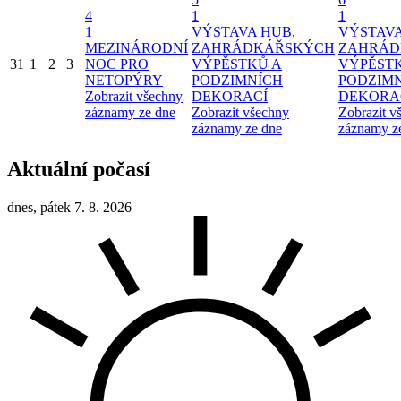
4
1
1
1
VÝSTAVA HUB,
VÝSTAVA
MEZINÁRODNÍ
ZAHRÁDKÁŘSKÝCH
ZAHRÁD
31
1
2
3
NOC PRO
VÝPĚSTKŮ A
VÝPĚST
NETOPÝRY
PODZIMNÍCH
PODZIM
Zobrazit všechny
DEKORACÍ
DEKORA
záznamy ze dne
Zobrazit všechny
Zobrazit v
záznamy ze dne
záznamy z
Aktuální počasí
dnes, pátek 7. 8. 2026