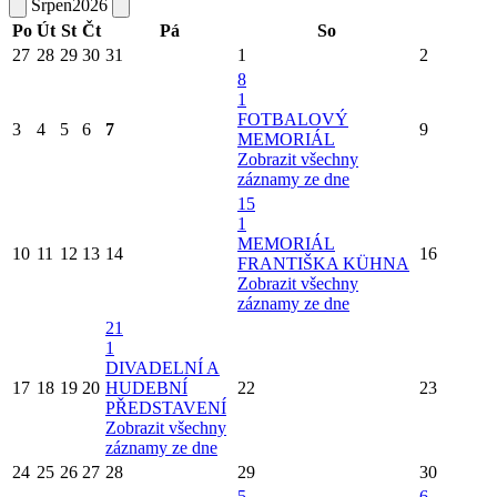
Srpen
2026
Po
Út
St
Čt
Pá
So
27
28
29
30
31
1
2
8
1
FOTBALOVÝ
3
4
5
6
7
9
MEMORIÁL
Zobrazit všechny
záznamy ze dne
15
1
MEMORIÁL
10
11
12
13
14
16
FRANTIŠKA KÜHNA
Zobrazit všechny
záznamy ze dne
21
1
DIVADELNÍ A
17
18
19
20
HUDEBNÍ
22
23
PŘEDSTAVENÍ
Zobrazit všechny
záznamy ze dne
24
25
26
27
28
29
30
5
6