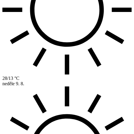
28/13 °C
neděle
9. 8.