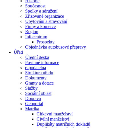
Historie
Současnost
Spolky a sdružení
Zřizované organizace
Ubytování a stravování
Firmy a komerce
Region
Infocentrum
Prospekty
Objednávka autobusové přepravy
Úřad
Úřední deska
Povinné informace
e-podatelna
Struktura úřadu
Dokumenty
Granty a dotace
Služby
Sociální oblast
Doprava
Geoportál
Matrika
Církevní manželství
Civilní manželství
Duplikáty matričních dokladů