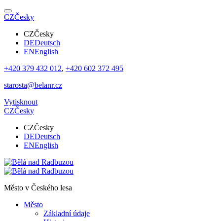
CZ
Česky
CZ
Česky
DE
Deutsch
EN
English
+420 379 432 012
,
+420 602 372 495
starosta@belanr.cz
Vytisknout
CZ
Česky
CZ
Česky
DE
Deutsch
EN
English
Město v
Českého lesa
Město
Základní údaje