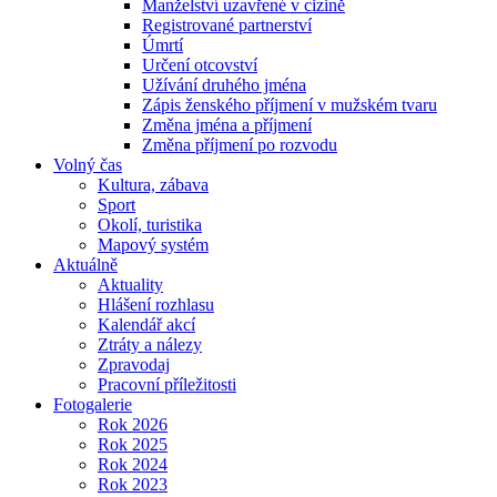
Manželství uzavřené v cizině
Registrované partnerství
Úmrtí
Určení otcovství
Užívání druhého jména
Zápis ženského příjmení v mužském tvaru
Změna jména a příjmení
Změna příjmení po rozvodu
Volný čas
Kultura, zábava
Sport
Okolí, turistika
Mapový systém
Aktuálně
Aktuality
Hlášení rozhlasu
Kalendář akcí
Ztráty a nálezy
Zpravodaj
Pracovní příležitosti
Fotogalerie
Rok 2026
Rok 2025
Rok 2024
Rok 2023