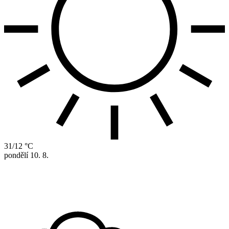
31/12 °C
pondělí
10. 8.