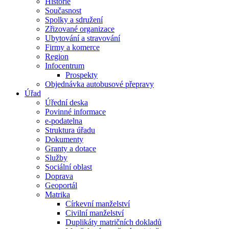
Historie
Současnost
Spolky a sdružení
Zřizované organizace
Ubytování a stravování
Firmy a komerce
Region
Infocentrum
Prospekty
Objednávka autobusové přepravy
Úřad
Úřední deska
Povinné informace
e-podatelna
Struktura úřadu
Dokumenty
Granty a dotace
Služby
Sociální oblast
Doprava
Geoportál
Matrika
Církevní manželství
Civilní manželství
Duplikáty matričních dokladů