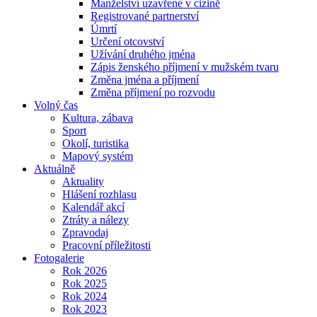
Manželství uzavřené v cizině
Registrované partnerství
Úmrtí
Určení otcovství
Užívání druhého jména
Zápis ženského příjmení v mužském tvaru
Změna jména a příjmení
Změna příjmení po rozvodu
Volný čas
Kultura, zábava
Sport
Okolí, turistika
Mapový systém
Aktuálně
Aktuality
Hlášení rozhlasu
Kalendář akcí
Ztráty a nálezy
Zpravodaj
Pracovní příležitosti
Fotogalerie
Rok 2026
Rok 2025
Rok 2024
Rok 2023