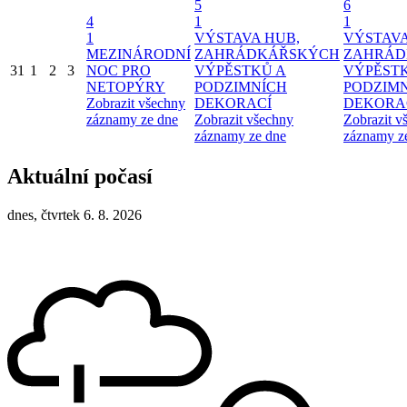
5
6
4
1
1
1
VÝSTAVA HUB,
VÝSTAVA
MEZINÁRODNÍ
ZAHRÁDKÁŘSKÝCH
ZAHRÁD
31
1
2
3
NOC PRO
VÝPĚSTKŮ A
VÝPĚST
NETOPÝRY
PODZIMNÍCH
PODZIM
Zobrazit všechny
DEKORACÍ
DEKORA
záznamy ze dne
Zobrazit všechny
Zobrazit v
záznamy ze dne
záznamy z
Aktuální počasí
dnes, čtvrtek 6. 8. 2026