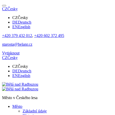
CZ
Česky
CZ
Česky
DE
Deutsch
EN
English
+420 379 432 012
,
+420 602 372 495
starosta@belanr.cz
Vytisknout
CZ
Česky
CZ
Česky
DE
Deutsch
EN
English
Město v
Českého lesa
Město
Základní údaje