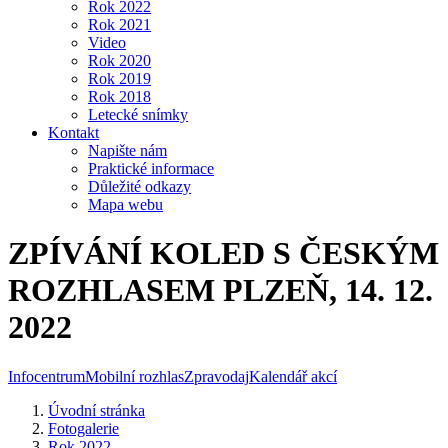
Rok 2022
Rok 2021
Video
Rok 2020
Rok 2019
Rok 2018
Letecké snímky
Kontakt
Napište nám
Praktické informace
Důležité odkazy
Mapa webu
ZPÍVÁNÍ KOLED S ČESKÝM
ROZHLASEM PLZEŇ, 14. 12.
2022
Infocentrum
Mobilní rozhlas
Zpravodaj
Kalendář akcí
Úvodní stránka
Fotogalerie
Rok 2022