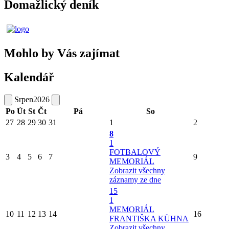
Domažlický deník
Mohlo by Vás zajímat
Kalendář
Srpen
2026
Po
Út
St
Čt
Pá
So
27
28
29
30
31
1
2
8
1
FOTBALOVÝ
3
4
5
6
7
9
MEMORIÁL
Zobrazit všechny
záznamy ze dne
15
1
MEMORIÁL
10
11
12
13
14
16
FRANTIŠKA KÜHNA
Zobrazit všechny