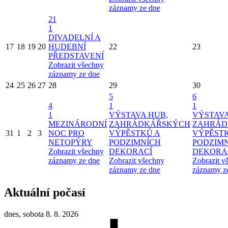
záznamy ze dne
21
1
DIVADELNÍ A
17
18
19
20
HUDEBNÍ
22
23
PŘEDSTAVENÍ
Zobrazit všechny
záznamy ze dne
24
25
26
27
28
29
30
5
6
4
1
1
1
VÝSTAVA HUB,
VÝSTAVA
MEZINÁRODNÍ
ZAHRÁDKÁŘSKÝCH
ZAHRÁD
31
1
2
3
NOC PRO
VÝPĚSTKŮ A
VÝPĚST
NETOPÝRY
PODZIMNÍCH
PODZIM
Zobrazit všechny
DEKORACÍ
DEKORA
záznamy ze dne
Zobrazit všechny
Zobrazit v
záznamy ze dne
záznamy z
Aktuální počasí
dnes, sobota 8. 8. 2026