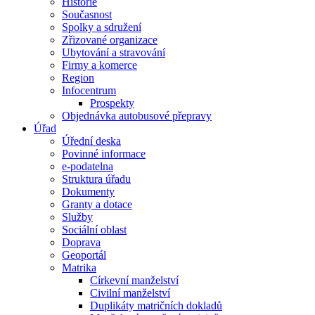
Historie
Současnost
Spolky a sdružení
Zřizované organizace
Ubytování a stravování
Firmy a komerce
Region
Infocentrum
Prospekty
Objednávka autobusové přepravy
Úřad
Úřední deska
Povinné informace
e-podatelna
Struktura úřadu
Dokumenty
Granty a dotace
Služby
Sociální oblast
Doprava
Geoportál
Matrika
Církevní manželství
Civilní manželství
Duplikáty matričních dokladů