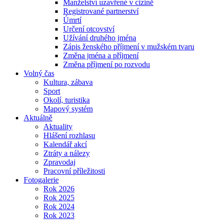
Manželství uzavřené v cizině
Registrované partnerství
Úmrtí
Určení otcovství
Užívání druhého jména
Zápis ženského příjmení v mužském tvaru
Změna jména a příjmení
Změna příjmení po rozvodu
Volný čas
Kultura, zábava
Sport
Okolí, turistika
Mapový systém
Aktuálně
Aktuality
Hlášení rozhlasu
Kalendář akcí
Ztráty a nálezy
Zpravodaj
Pracovní příležitosti
Fotogalerie
Rok 2026
Rok 2025
Rok 2024
Rok 2023