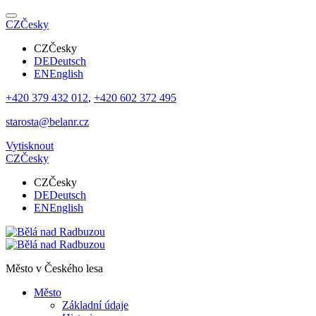
CZ
Česky
CZ
Česky
DE
Deutsch
EN
English
+420 379 432 012
,
+420 602 372 495
starosta@belanr.cz
Vytisknout
CZ
Česky
CZ
Česky
DE
Deutsch
EN
English
Město v
Českého lesa
Město
Základní údaje