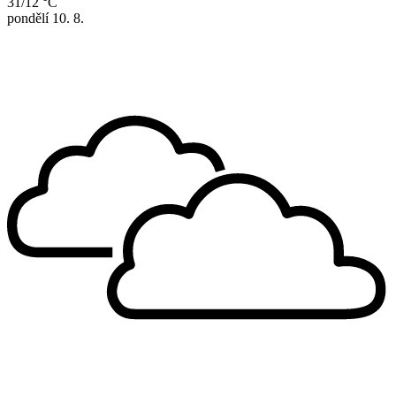
31/12 °C
pondělí
10. 8.