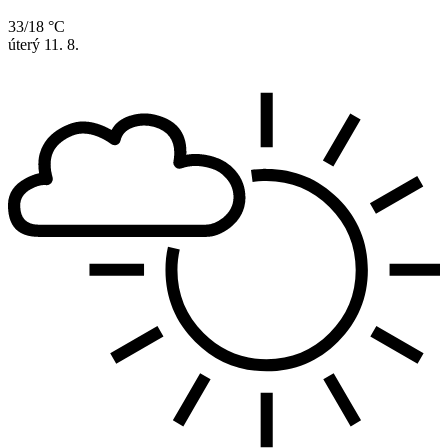
33/18 °C
úterý
11. 8.