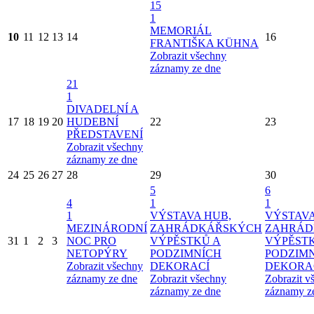
15
1
MEMORIÁL
10
11
12
13
14
16
FRANTIŠKA KÜHNA
Zobrazit všechny
záznamy ze dne
21
1
DIVADELNÍ A
17
18
19
20
HUDEBNÍ
22
23
PŘEDSTAVENÍ
Zobrazit všechny
záznamy ze dne
24
25
26
27
28
29
30
5
6
4
1
1
1
VÝSTAVA HUB,
VÝSTAVA
MEZINÁRODNÍ
ZAHRÁDKÁŘSKÝCH
ZAHRÁD
31
1
2
3
NOC PRO
VÝPĚSTKŮ A
VÝPĚST
NETOPÝRY
PODZIMNÍCH
PODZIM
Zobrazit všechny
DEKORACÍ
DEKORA
záznamy ze dne
Zobrazit všechny
Zobrazit v
záznamy ze dne
záznamy z