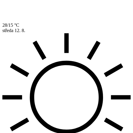
28/15 °C
středa
12. 8.