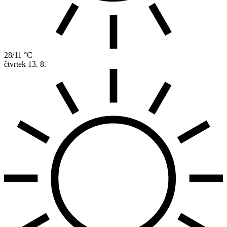
28/11 °C
čtvrtek
13. 8.