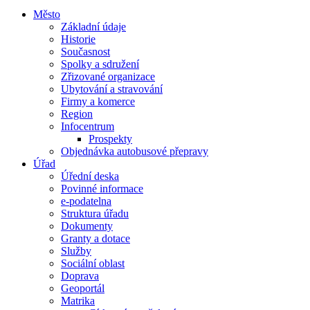
Město
Základní údaje
Historie
Současnost
Spolky a sdružení
Zřizované organizace
Ubytování a stravování
Firmy a komerce
Region
Infocentrum
Prospekty
Objednávka autobusové přepravy
Úřad
Úřední deska
Povinné informace
e-podatelna
Struktura úřadu
Dokumenty
Granty a dotace
Služby
Sociální oblast
Doprava
Geoportál
Matrika