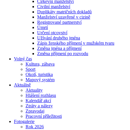
Církevní manželství
Civilní manželství
Duplikáty matričních dokladů
Manželství uzavřené v cizině
Registrované partnerství
Úmrtí
Určení otcovství
Užívání druhého jména
Zápis ženského příjmení v mužském tvaru
Změna jména a příjmení
Změna příjmení po rozvodu
Volný čas
Kultura, zábava
Sport
Okolí, turistika
Mapový systém
Aktuálně
Aktuality
Hlášení rozhlasu
Kalendář akcí
Ztráty a nálezy
Zpravodaj
Pracovní příležitosti
Fotogalerie
Rok 2026