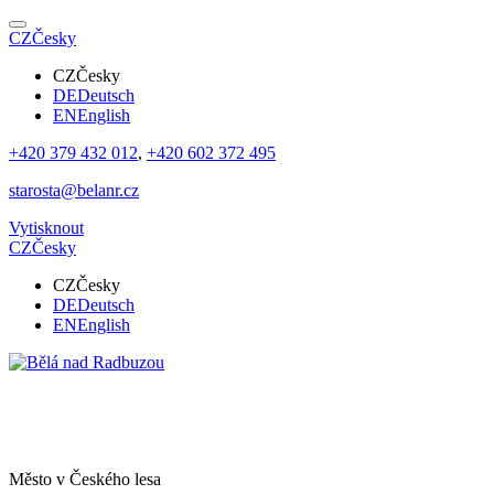
CZ
Česky
CZ
Česky
DE
Deutsch
EN
English
+420 379 432 012
,
+420 602 372 495
starosta@belanr.cz
Vytisknout
CZ
Česky
CZ
Česky
DE
Deutsch
EN
English
Město v
Českého lesa