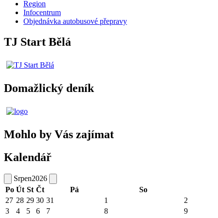
Region
Infocentrum
Objednávka autobusové přepravy
TJ Start Bělá
Domažlický deník
Mohlo by Vás zajímat
Kalendář
Srpen
2026
Po
Út
St
Čt
Pá
So
27
28
29
30
31
1
2
3
4
5
6
7
8
9