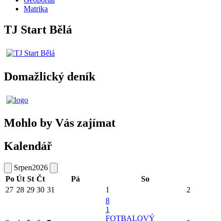
Matrika
TJ Start Bělá
Domažlický deník
Mohlo by Vás zajímat
Kalendář
Srpen
2026
Po
Út
St
Čt
Pá
So
27
28
29
30
31
1
2
8
1
FOTBALOVÝ