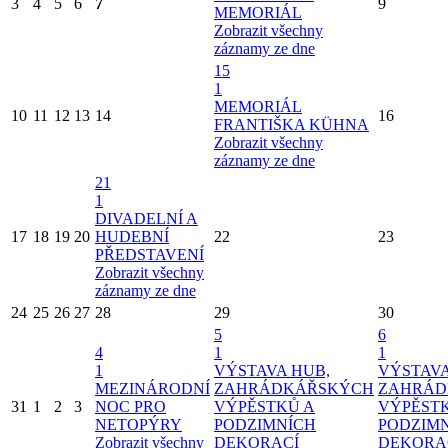
3
4
5
6
7
9
MEMORIÁL
Zobrazit všechny
záznamy ze dne
15
1
MEMORIÁL
10
11
12
13
14
16
FRANTIŠKA KÜHNA
Zobrazit všechny
záznamy ze dne
21
1
DIVADELNÍ A
17
18
19
20
HUDEBNÍ
22
23
PŘEDSTAVENÍ
Zobrazit všechny
záznamy ze dne
24
25
26
27
28
29
30
5
6
4
1
1
1
VÝSTAVA HUB,
VÝSTAVA
MEZINÁRODNÍ
ZAHRÁDKÁŘSKÝCH
ZAHRÁD
31
1
2
3
NOC PRO
VÝPĚSTKŮ A
VÝPĚST
NETOPÝRY
PODZIMNÍCH
PODZIM
Zobrazit všechny
DEKORACÍ
DEKORA