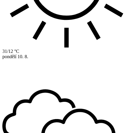
31/12 °C
pondělí
10. 8.