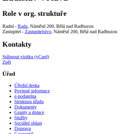
Role v org. struktuře
Radní -
Rada
, Náměstí 200, Bělá nad Radbuzou
Zastupitel -
Zastupitelstvo
, Náměstí 200, Bělá nad Radbuzou
Kontakty
Stáhnout vizitku (vCard)
Zpět
Úřad
Úřední deska
Povinné informace
e-podatelna
Struktura úřadu
Dokumenty
Granty a dotace
Služby
Sociální oblast
Doprava
Geoportál