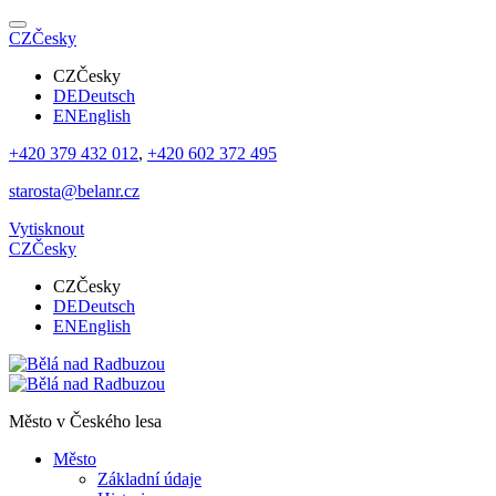
CZ
Česky
CZ
Česky
DE
Deutsch
EN
English
+420 379 432 012
,
+420 602 372 495
starosta@belanr.cz
Vytisknout
CZ
Česky
CZ
Česky
DE
Deutsch
EN
English
Město v
Českého lesa
Město
Základní údaje