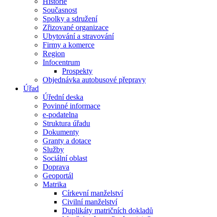
Historie
Současnost
Spolky a sdružení
Zřizované organizace
Ubytování a stravování
Firmy a komerce
Region
Infocentrum
Prospekty
Objednávka autobusové přepravy
Úřad
Úřední deska
Povinné informace
e-podatelna
Struktura úřadu
Dokumenty
Granty a dotace
Služby
Sociální oblast
Doprava
Geoportál
Matrika
Církevní manželství
Civilní manželství
Duplikáty matričních dokladů