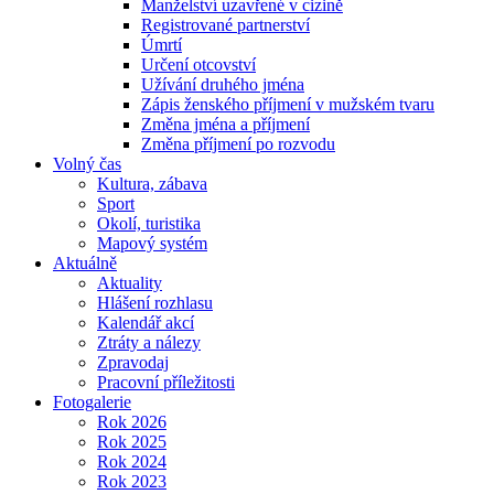
Manželství uzavřené v cizině
Registrované partnerství
Úmrtí
Určení otcovství
Užívání druhého jména
Zápis ženského příjmení v mužském tvaru
Změna jména a příjmení
Změna příjmení po rozvodu
Volný čas
Kultura, zábava
Sport
Okolí, turistika
Mapový systém
Aktuálně
Aktuality
Hlášení rozhlasu
Kalendář akcí
Ztráty a nálezy
Zpravodaj
Pracovní příležitosti
Fotogalerie
Rok 2026
Rok 2025
Rok 2024
Rok 2023