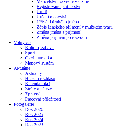
Manželství uzavřené v cizině
Registrované partnerství
Úmrtí
Určení otcovství
Užívání druhého jména
Zápis ženského příjmení v mužském tvaru
Změna jména a příjmení
Změna příjmení po rozvodu
Volný čas
Kultura, zábava
Sport
Okolí, turistika
Mapový systém
Aktuálně
Aktuality
Hlášení rozhlasu
Kalendář akcí
Ztráty a nálezy
Zpravodaj
Pracovní příležitosti
Fotogalerie
Rok 2026
Rok 2025
Rok 2024
Rok 2023