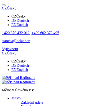
CZ
Česky
CZ
Česky
DE
Deutsch
EN
English
+420 379 432 012
,
+420 602 372 495
starosta@belanr.cz
Vytisknout
CZ
Česky
CZ
Česky
DE
Deutsch
EN
English
Město v
Českého lesa
Město
Základní údaje