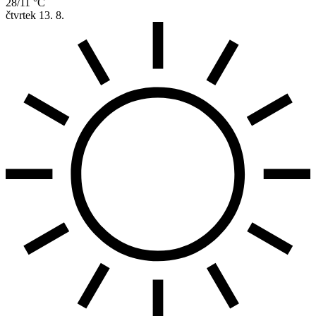
28/11 °C
čtvrtek
13. 8.