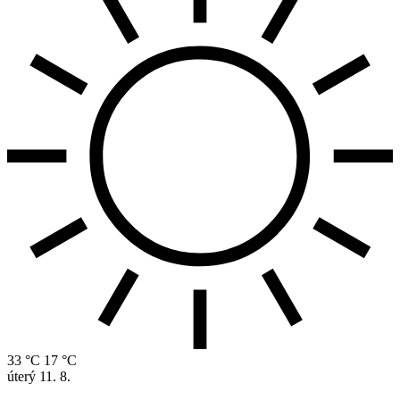
33 °C
17 °C
úterý
11. 8.