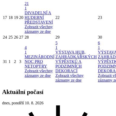
21
1
DIVADELNÍ A
17
18
19
20
HUDEBNÍ
22
23
PŘEDSTAVENÍ
Zobrazit všechny
záznamy ze dne
24
25
26
27
28
29
30
5
6
4
1
1
1
VÝSTAVA HUB,
VÝSTAVA
MEZINÁRODNÍ
ZAHRÁDKÁŘSKÝCH
ZAHRÁD
31
1
2
3
NOC PRO
VÝPĚSTKŮ A
VÝPĚST
NETOPÝRY
PODZIMNÍCH
PODZIM
Zobrazit všechny
DEKORACÍ
DEKORA
záznamy ze dne
Zobrazit všechny
Zobrazit v
záznamy ze dne
záznamy z
Aktuální počasí
dnes, pondělí 10. 8. 2026