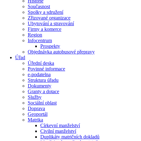
Historie
Současnost
Spolky a sdružení
Zřizované organizace
Ubytování a stravování
Firmy a komerce
Region
Infocentrum
Prospekty
Objednávka autobusové přepravy
Úřad
Úřední deska
Povinné informace
e-podatelna
Struktura úřadu
Dokumenty
Granty a dotace
Služby
Sociální oblast
Doprava
Geoportál
Matrika
Církevní manželství
Civilní manželství
Duplikáty matričních dokladů