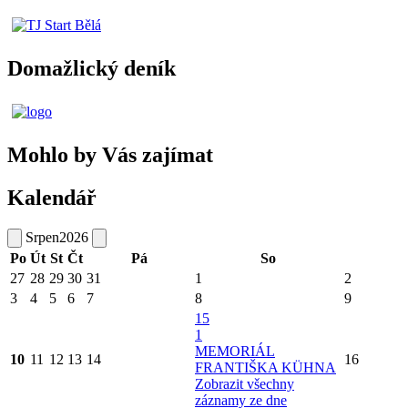
Domažlický deník
Mohlo by Vás zajímat
Kalendář
Srpen
2026
Po
Út
St
Čt
Pá
So
27
28
29
30
31
1
2
3
4
5
6
7
8
9
15
1
MEMORIÁL
10
11
12
13
14
16
FRANTIŠKA KÜHNA
Zobrazit všechny
záznamy ze dne