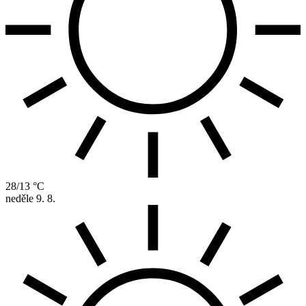
28/13 °C
neděle
9. 8.