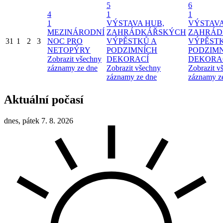
5
6
4
1
1
1
VÝSTAVA HUB,
VÝSTAVA
MEZINÁRODNÍ
ZAHRÁDKÁŘSKÝCH
ZAHRÁD
31
1
2
3
NOC PRO
VÝPĚSTKŮ A
VÝPĚST
NETOPÝRY
PODZIMNÍCH
PODZIM
Zobrazit všechny
DEKORACÍ
DEKORA
záznamy ze dne
Zobrazit všechny
Zobrazit v
záznamy ze dne
záznamy z
Aktuální počasí
dnes, pátek 7. 8. 2026