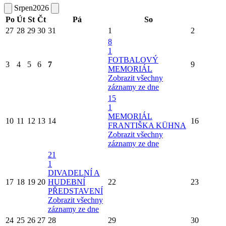
Srpen
2026
Po
Út
St
Čt
Pá
So
27
28
29
30
31
1
2
8
1
FOTBALOVÝ
3
4
5
6
7
9
MEMORIÁL
Zobrazit všechny
záznamy ze dne
15
1
MEMORIÁL
10
11
12
13
14
16
FRANTIŠKA KÜHNA
Zobrazit všechny
záznamy ze dne
21
1
DIVADELNÍ A
17
18
19
20
HUDEBNÍ
22
23
PŘEDSTAVENÍ
Zobrazit všechny
záznamy ze dne
24
25
26
27
28
29
30