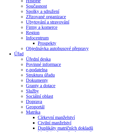
Historie
Současnost
Spolky a sdružení
Zřizované organizace
Ubytování a stravování
Firmy a komerce
Region
Infocentrum
Prospekty
Objednávka autobusové přepravy
Úřad
Úřední deska
Povinné informace
e-podatelna
Struktura úřadu
Dokumenty
Granty a dotace
Služby
Sociální oblast
Doprava
Geoportál
Matrika
Církevní manželství
Civilní manželství
Duplikáty matričních dokladů