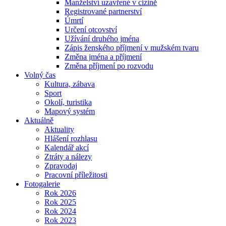
Manželství uzavřené v cizině
Registrované partnerství
Úmrtí
Určení otcovství
Užívání druhého jména
Zápis ženského příjmení v mužském tvaru
Změna jména a příjmení
Změna příjmení po rozvodu
Volný čas
Kultura, zábava
Sport
Okolí, turistika
Mapový systém
Aktuálně
Aktuality
Hlášení rozhlasu
Kalendář akcí
Ztráty a nálezy
Zpravodaj
Pracovní příležitosti
Fotogalerie
Rok 2026
Rok 2025
Rok 2024
Rok 2023