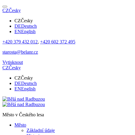
CZ
Česky
CZ
Česky
DE
Deutsch
EN
English
+420 379 432 012
,
+420 602 372 495
starosta@belanr.cz
Vytisknout
CZ
Česky
CZ
Česky
DE
Deutsch
EN
English
Město v
Českého lesa
Město
Základní údaje